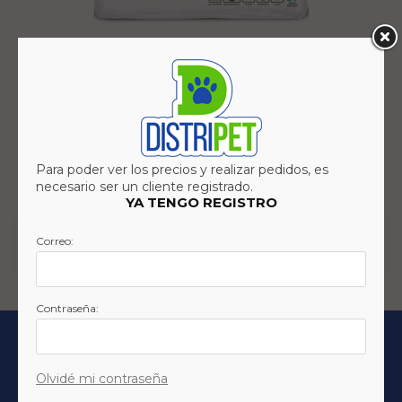
ALFOMBRA HIGIENICA DOGS CARE H.PREMIUM
7UND 82X60
+ TAPETE HIGIENICO
REGÍSTRESE O INICIE SESIÓN PARA VER PRECIOS
Para poder ver los precios y realizar pedidos, es
+ DOGS CARE 15%
necesario ser un cliente registrado.
YA TENGO REGISTRO
Correo:
1
producto
1
Contraseña:
DISTRIPET
Olvidé mi contraseña
La Empresa