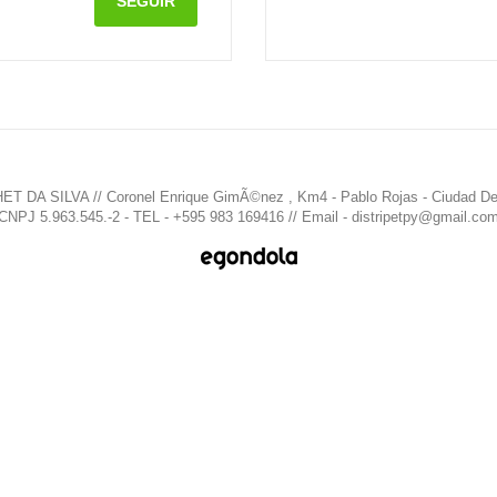
SEGUIR
 DA SILVA // Coronel Enrique GimÃ©nez , Km4 - Pablo Rojas - Ciudad Del
CNPJ 5.963.545.-2 - TEL - +595 983 169416 // Email - distripetpy@gmail.co